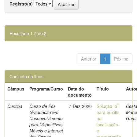
Registro(s)
Resultado 1-2 de 2.
Anterior
1
Póximo
Conjunto de itens:
Câmpus
Programa/Curso
Data do
Título
Autor
documento
Curitiba
Curso de Pós
7-Dez-2020
Solução IoT
Costa
Graduação em
para auxílio
Marc
Desenvolvimento
na
Gome
para Dispositivos
localização
Móveis e Internet
e
das Coisas
recuperação