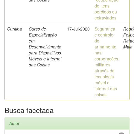
de itens
perdidos ou
extraviados
Curitiba
Curso de
17-Jul-2020
Segurança
Rodri
Especialização
e controle
Felip
em
do
Rafae
Desenvolvimento
armamento
Maia
para Dispositivos
nas
Móveis e Internet
corporações
das Coisas
militares
através da
tecnologia
móvel e
internet das
coisas
Busca facetada
Autor