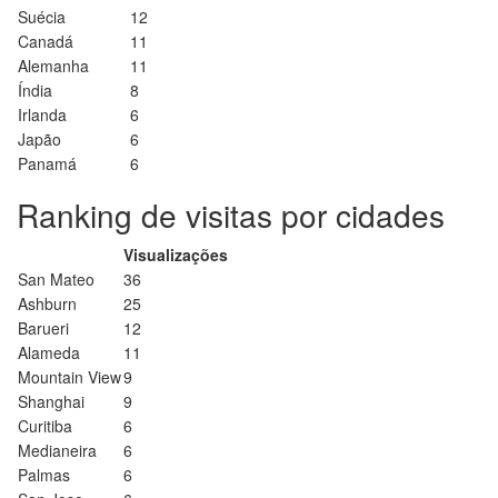
Suécia
12
Canadá
11
Alemanha
11
Índia
8
Irlanda
6
Japão
6
Panamá
6
Ranking de visitas por cidades
Visualizações
San Mateo
36
Ashburn
25
Barueri
12
Alameda
11
Mountain View
9
Shanghai
9
Curitiba
6
Medianeira
6
Palmas
6