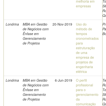
melhoria em
To
empresas
Si
Ro
Qu
Londrina
MBA em Gestão
20-Nov-2019
Uso do
Pr
de Negócios com
método de
Pa
Ênfase em
tempos
Bo
Gerenciamento
cronometrados
de Projetos
para
estruturação
de uma
empresa de
projetos de
engenharia
elétrica
Londrina
MBA em Gestão
6-Jun-2019
O perfil
Te
de Negócios com
profissional
Ro
Ênfase em
para o
To
Gerenciamento
gerenciamento
Si
de Projetos
da
Ro
comunicação
Qu