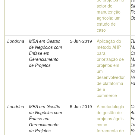
setor de
Si
manutenção
Ro
agrícola: um
Qu
estudo de
caso
Londrina
MBA em Gestão
5-Jun-2019
Aplicação do
Tu
de Negócios com
método AHP
Ma
Ênfase em
para
Ca
Gerenciamento
priorização de
Ma
de Projetos
projetos em
Li
um
Ra
desenvolvedor
He
de plataforma
P
de e-
commerce
Londrina
MBA em Gestão
5-Jun-2019
A metodologia
C
de Negócios com
de gestão de
Au
Ênfase em
projetos ágeis
Fe
Gerenciamento
como
To
de Projetos
ferramenta de
Ro