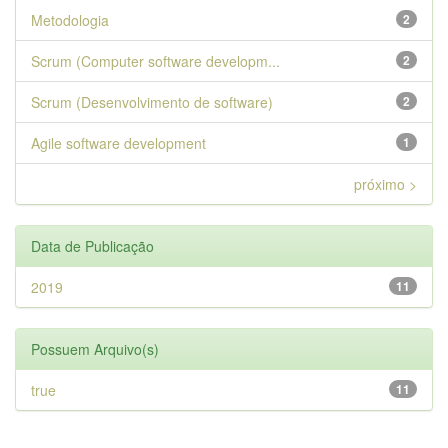
Metodologia
2
Scrum (Computer software developm...
2
Scrum (Desenvolvimento de software)
2
Agile software development
1
próximo >
Data de Publicação
2019
11
Possuem Arquivo(s)
true
11