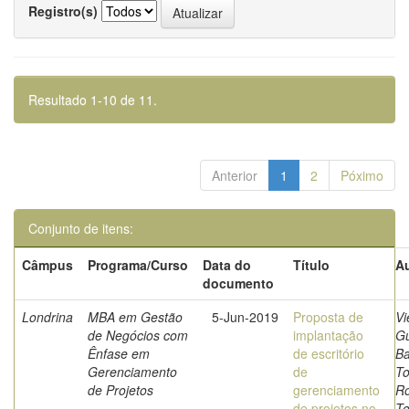
Registro(s)
Resultado 1-10 de 11.
Anterior
1
2
Póximo
Conjunto de itens:
Câmpus
Programa/Curso
Data do
Título
Au
documento
Londrina
MBA em Gestão
5-Jun-2019
Proposta de
Vi
de Negócios com
implantação
Gu
Ênfase em
de escritório
Ba
Gerenciamento
de
To
de Projetos
gerenciamento
Ro
de projetos no
To