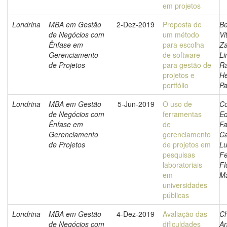
em projetos
Londrina
MBA em Gestão
2-Dez-2019
Proposta de
B
de Negócios com
um método
Vi
Ênfase em
para escolha
Z
Gerenciamento
de software
Li
de Projetos
para gestão de
Ra
projetos e
He
portfólio
P
Londrina
MBA em Gestão
5-Jun-2019
O uso de
Co
de Negócios com
ferramentas
E
Ênfase em
de
Fa
Gerenciamento
gerenciamento
C
de Projetos
de projetos em
Lu
pesquisas
Fe
laboratoriais
Fl
em
Má
universidades
públicas
Londrina
MBA em Gestão
4-Dez-2019
Avaliação das
Ch
de Negócios com
dificuldades
An