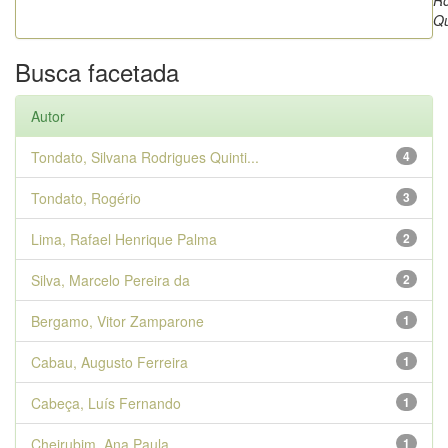
Ro
Qu
Busca facetada
Autor
Tondato, Silvana Rodrigues Quinti...
4
Tondato, Rogério
3
Lima, Rafael Henrique Palma
2
Silva, Marcelo Pereira da
2
Bergamo, Vitor Zamparone
1
Cabau, Augusto Ferreira
1
Cabeça, Luís Fernando
1
Cheirubim, Ana Paula
1