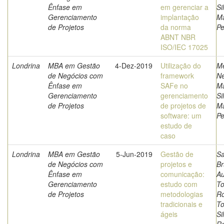
Ênfase em
em gerenciar a
Si
Gerenciamento
implantação
Ma
de Projetos
da norma
Pe
ABNT NBR
ISO/IEC 17025
Londrina
MBA em Gestão
4-Dez-2019
Utilização do
Me
de Negócios com
framework
Ne
Ênfase em
SAFe no
Ma
Gerenciamento
gerenciamento
Si
de Projetos
de projetos de
Ma
software: um
Pe
estudo de
caso
Londrina
MBA em Gestão
5-Jun-2019
Gestão de
Sa
de Negócios com
projetos e
B
Ênfase em
comunicação:
Au
Gerenciamento
estudo com
To
de Projetos
metodologias
Ro
tradicionais e
To
ágeis
Si