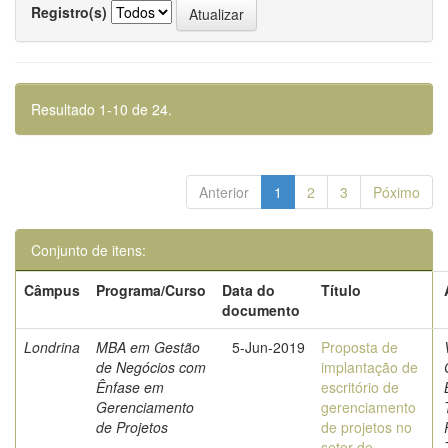
Registro(s)
Resultado 1-10 de 24.
Anterior
1
2
3
Póximo
Conjunto de itens:
Câmpus
Programa/Curso
Data do
Título
documento
Londrina
MBA em Gestão
5-Jun-2019
Proposta de
de Negócios com
implantação de
Ênfase em
escritório de
Gerenciamento
gerenciamento
de Projetos
de projetos no
setor de