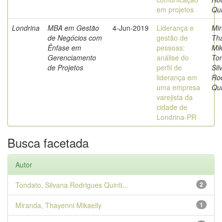
em projetos
Qui
Londrina
MBA em Gestão
4-Jun-2019
Liderança e
Mir
de Negócios com
gestão de
Th
Ênfase em
pessoas:
Mik
Gerenciamento
análise do
Ton
de Projetos
perfil de
Sil
liderança em
Ro
uma empresa
Qui
varejista da
cidade de
Londrina-PR
Busca facetada
Autor
Tondato, Silvana Rodrigues Quinti...
2
Miranda, Thayenni Mikaelly
1