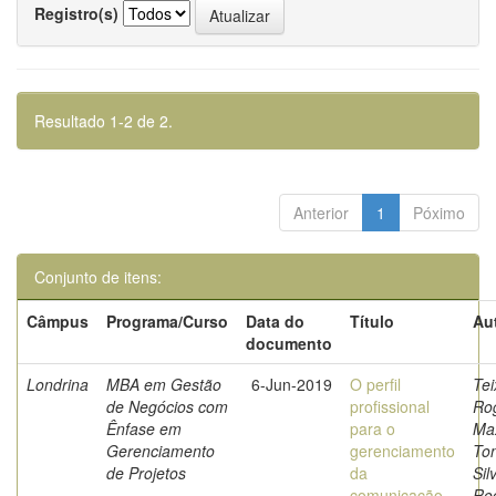
Registro(s)
Resultado 1-2 de 2.
Anterior
1
Póximo
Conjunto de itens:
Câmpus
Programa/Curso
Data do
Título
Au
documento
Londrina
MBA em Gestão
6-Jun-2019
O perfil
Tei
de Negócios com
profissional
Ro
Ênfase em
para o
Ma
Gerenciamento
gerenciamento
Ton
de Projetos
da
Sil
comunicação
Ro