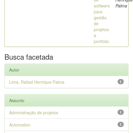
software
Palma
para
gestão
de
projetos
e
portfólio
Busca facetada
Autor
Lima, Rafael Henrique Palma
1
Assunto
Administração de projetos
1
Automation
1