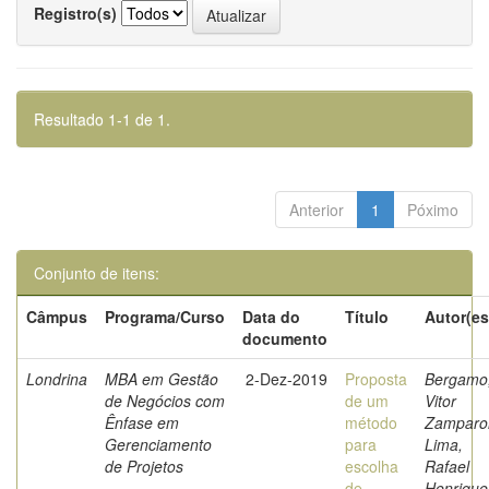
Registro(s)
Resultado 1-1 de 1.
Anterior
1
Póximo
Conjunto de itens:
Câmpus
Programa/Curso
Data do
Título
Autor(es
documento
Londrina
MBA em Gestão
2-Dez-2019
Proposta
Bergamo
de Negócios com
de um
Vitor
Ênfase em
método
Zamparo
Gerenciamento
para
Lima,
de Projetos
escolha
Rafael
de
Henrique