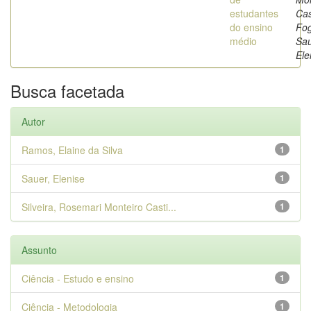
estudantes
Cas
do ensino
Fog
médio
Sau
Ele
Busca facetada
Autor
Ramos, Elaine da Silva
1
Sauer, Elenise
1
Silveira, Rosemari Monteiro Casti...
1
Assunto
Ciência - Estudo e ensino
1
Ciência - Metodologia
1