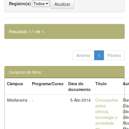
Registro(s)
Resultado 1-1 de 1.
Anterior
1
Póximo
Conjunto de itens:
Câmpus
Programa/Curso
Data do
Título
Aut
documento
Medianeira
-
5-Abr-2014
Concepções
Ra
sobre
Ela
ciência,
Sil
tecnologia e
Sil
sociedade
Ro
de
Mon