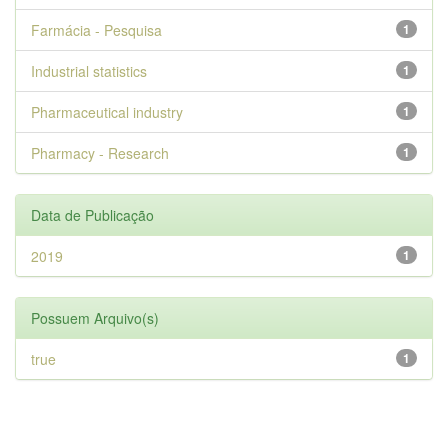
Farmácia - Pesquisa
1
Industrial statistics
1
Pharmaceutical industry
1
Pharmacy - Research
1
Data de Publicação
2019
1
Possuem Arquivo(s)
true
1