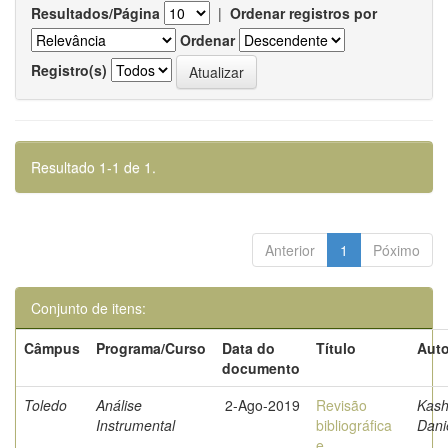
Resultados/Página
|
Ordenar registros por
Ordenar
Registro(s)
Resultado 1-1 de 1.
Anterior
1
Póximo
Conjunto de itens:
Câmpus
Programa/Curso
Data do
Título
Auto
documento
Toledo
Análise
2-Ago-2019
Revisão
Kash
Instrumental
bibliográfica
Danie
e