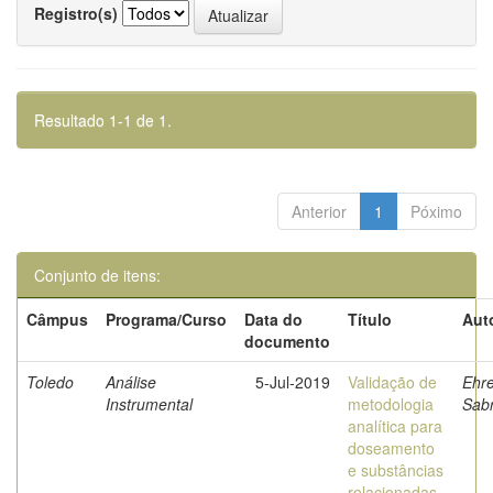
Registro(s)
Resultado 1-1 de 1.
Anterior
1
Póximo
Conjunto de itens:
Câmpus
Programa/Curso
Data do
Título
Aut
documento
Toledo
Análise
5-Jul-2019
Validação de
Ehre
Instrumental
metodologia
Sabr
analítica para
doseamento
e substâncias
relacionadas