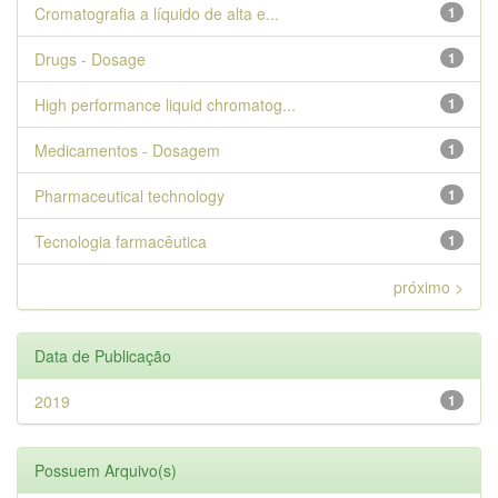
Cromatografia a líquido de alta e...
1
Drugs - Dosage
1
High performance liquid chromatog...
1
Medicamentos - Dosagem
1
Pharmaceutical technology
1
Tecnologia farmacêutica
1
próximo >
Data de Publicação
2019
1
Possuem Arquivo(s)