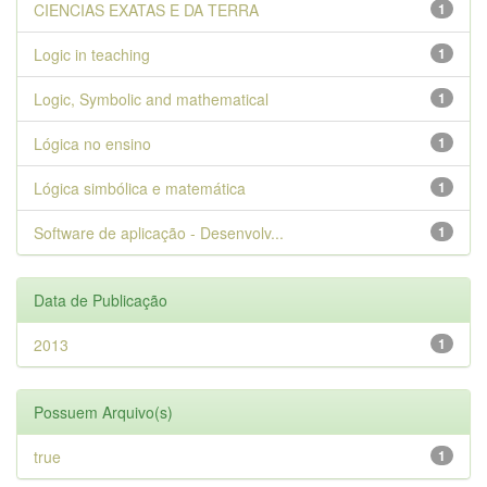
CIENCIAS EXATAS E DA TERRA
1
Logic in teaching
1
Logic, Symbolic and mathematical
1
Lógica no ensino
1
Lógica simbólica e matemática
1
Software de aplicação - Desenvolv...
1
Data de Publicação
2013
1
Possuem Arquivo(s)
true
1