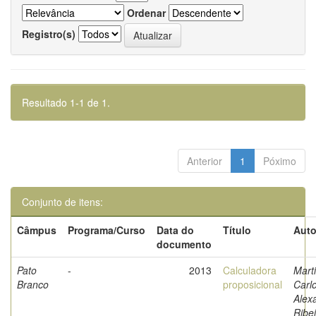
Ordenar
Registro(s)
Resultado 1-1 de 1.
Anterior
1
Póximo
Conjunto de itens:
Câmpus
Programa/Curso
Data do
Título
Auto
documento
Pato
-
2013
Calculadora
Marti
Branco
proposicional
Carl
Alex
Ribei