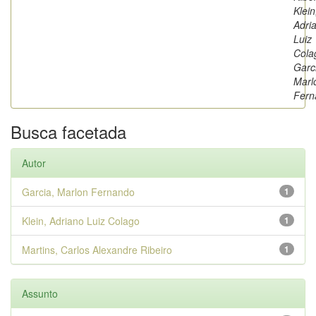
Klein
Adri
Luiz
Cola
Garc
Marl
Fern
Busca facetada
Autor
Garcia, Marlon Fernando
1
Klein, Adriano Luiz Colago
1
Martins, Carlos Alexandre Ribeiro
1
Assunto