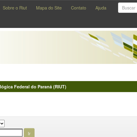
Sobre o Riut
Mapa do Site
Contato
Ajuda
lógica Federal do Paraná (RIUT)