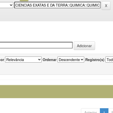
por
Ordenar
Registro(s)
Anterior
1