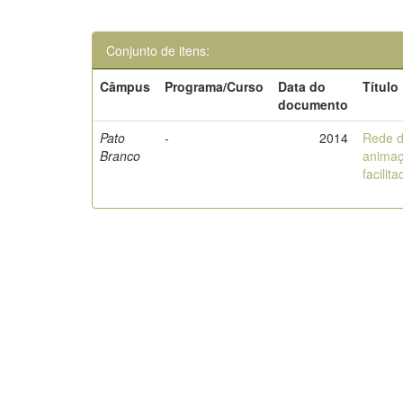
Conjunto de itens:
Câmpus
Programa/Curso
Data do
Título
documento
Pato
-
2014
Rede d
Branco
animaç
facili