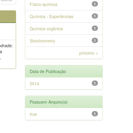
Físico-química
1
Química - Experiências
1
Química orgânica
1
Stoichiometry
1
ndrade;
da
próximo >
,
Data de Publicação
2014
1
Possuem Arquivo(s)
true
1