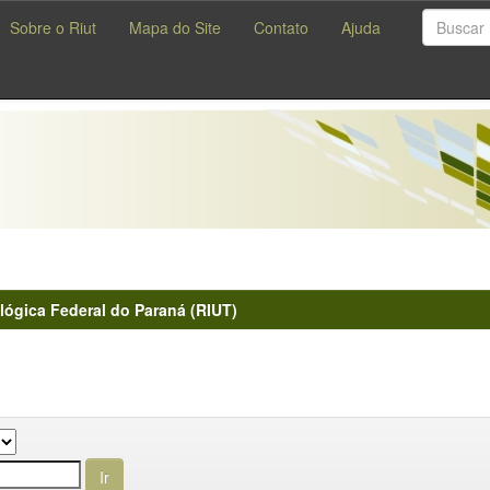
Sobre o Riut
Mapa do Site
Contato
Ajuda
lógica Federal do Paraná (RIUT)