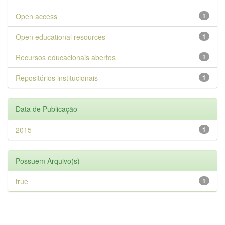
Open access
1
Open educational resources
1
Recursos educacionais abertos
1
Repositórios institucionais
1
Data de Publicação
2015
1
Possuem Arquivo(s)
true
1