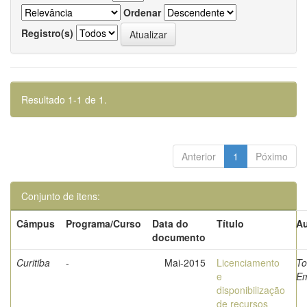
Ordenar
Registro(s)
Resultado 1-1 de 1.
Anterior
1
Póximo
Conjunto de itens:
Câmpus
Programa/Curso
Data do
Título
Au
documento
Curitiba
-
Mai-2015
Licenciamento
To
e
Em
disponibilização
de recursos