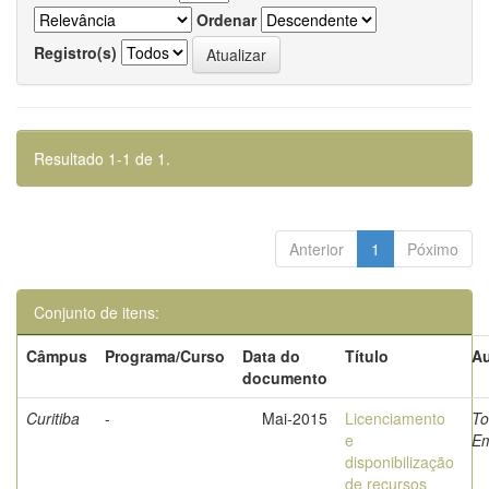
Ordenar
Registro(s)
Resultado 1-1 de 1.
Anterior
1
Póximo
Conjunto de itens:
Câmpus
Programa/Curso
Data do
Título
Au
documento
Curitiba
-
Mai-2015
Licenciamento
To
e
Em
disponibilização
de recursos