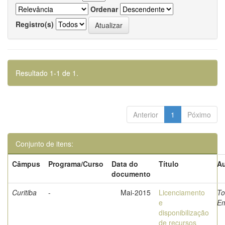
Ordenar
Registro(s)
Resultado 1-1 de 1.
Anterior
1
Póximo
Conjunto de itens:
Câmpus
Programa/Curso
Data do
Título
Au
documento
Curitiba
-
Mai-2015
Licenciamento
To
e
Em
disponibilização
de recursos