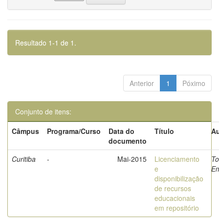
Resultado 1-1 de 1.
Anterior
1
Póximo
Conjunto de itens:
Câmpus
Programa/Curso
Data do
Título
Au
documento
Curitiba
-
Mai-2015
Licenciamento
To
e
Em
disponibilização
de recursos
educacionais
em repositório