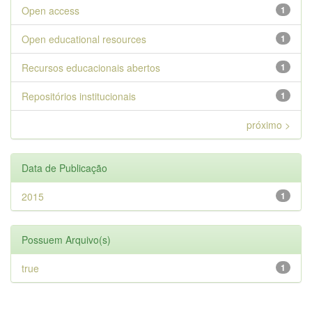
Open access
1
Open educational resources
1
Recursos educacionais abertos
1
Repositórios institucionais
1
próximo >
Data de Publicação
2015
1
Possuem Arquivo(s)
true
1