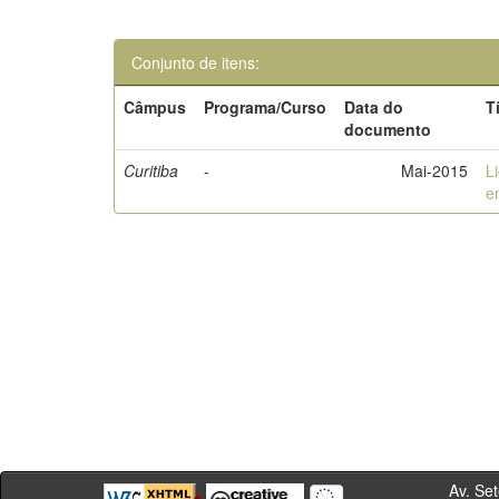
Conjunto de itens:
Câmpus
Programa/Curso
Data do
T
documento
Curitiba
-
Mai-2015
L
e
Av. Sete de Se