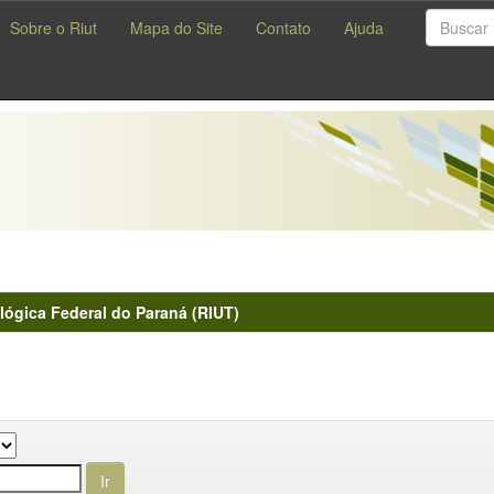
Sobre o Riut
Mapa do Site
Contato
Ajuda
lógica Federal do Paraná (RIUT)