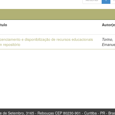
ítulo
Autor(e
icenciamento e disponibilização de recursos educacionais
Torino,
m repositório
Emanue
tembro, 3165 - Rebouças CEP 80230-901 - Curitiba 