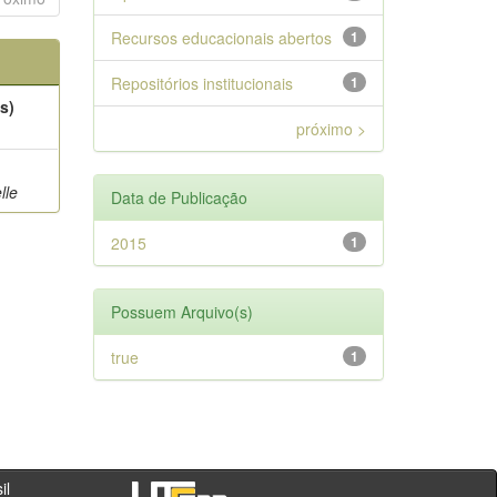
Recursos educacionais abertos
1
Repositórios institucionais
1
s)
próximo >
lle
Data de Publicação
2015
1
Possuem Arquivo(s)
true
1
- PR - Brasil