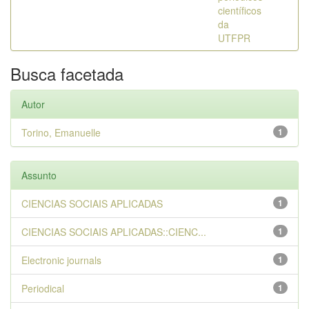
científicos
da
UTFPR
Busca facetada
Autor
Torino, Emanuelle
1
Assunto
CIENCIAS SOCIAIS APLICADAS
1
CIENCIAS SOCIAIS APLICADAS::CIENC...
1
Electronic journals
1
Periodical
1