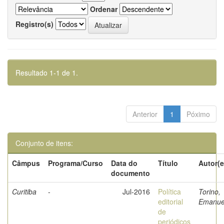
Ordenar
Registro(s)
Resultado 1-1 de 1.
Anterior
1
Póximo
Conjunto de itens:
Câmpus
Programa/Curso
Data do
Título
Autor(e
documento
Curitiba
-
Jul-2016
Política
Torino,
editorial
Emanue
de
periódicos