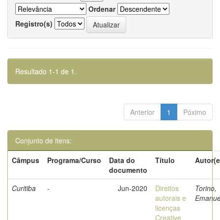
Ordenar
Registro(s)
Resultado 1-1 de 1.
Anterior
1
Póximo
Conjunto de itens:
Câmpus
Programa/Curso
Data do
Título
Autor(e
documento
Curitiba
-
Jun-2020
Direitos
Torino,
autorais e
Emanue
licenças
Creative