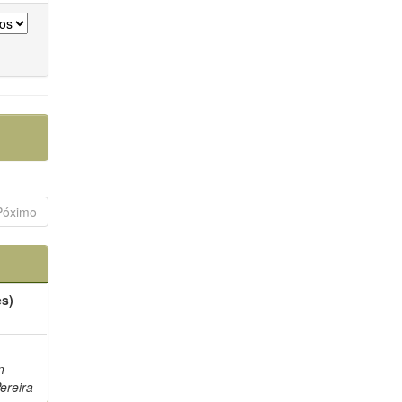
Póximo
es)
n
ereira