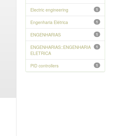
Electric engineering
1
Engenharia Elétrica
1
ENGENHARIAS
1
ENGENHARIAS::ENGENHARIA
1
ELETRICA
PID controllers
1