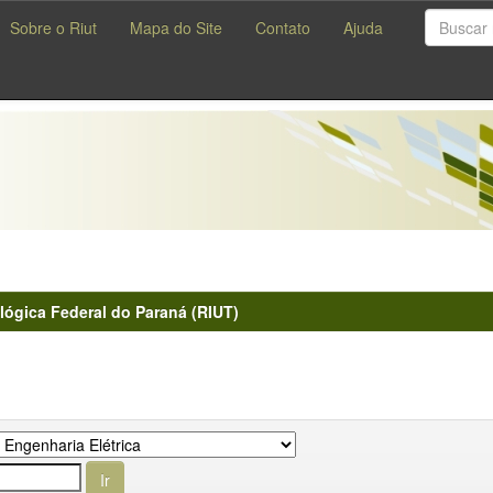
Sobre o Riut
Mapa do Site
Contato
Ajuda
lógica Federal do Paraná (RIUT)