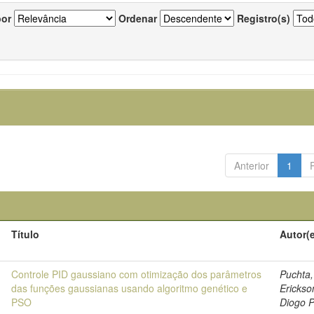
por
Ordenar
Registro(s)
Anterior
1
Título
Autor(
o
6
Controle PID gaussiano com otimização dos parâmetros
Puchta,
das funções gaussianas usando algoritmo genético e
Erickso
PSO
Diogo P