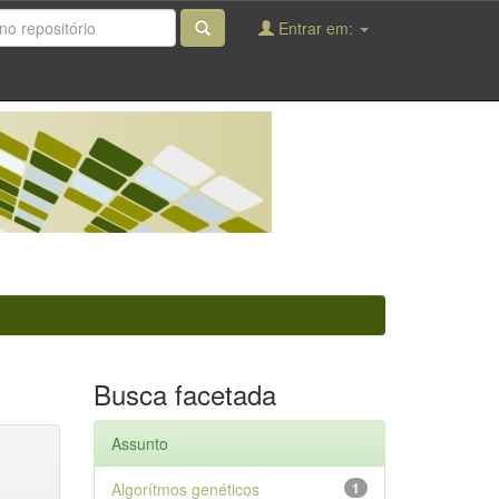
Entrar em:
Busca facetada
Assunto
Algorítmos genéticos
1