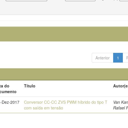
Anterior
1
ta do
Título
Autor(e
cumento
8-Dez-2017
Conversor CC-CC ZVS PWM híbrido do tipo T
Van Kan
com saída em tensão
Rafael F