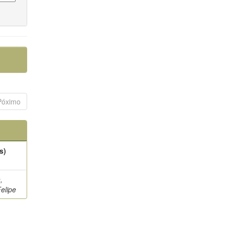
Póximo
s)
,
elipe