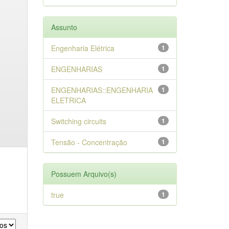
Assunto
Engenharia Elétrica
1
ENGENHARIAS
1
ENGENHARIAS::ENGENHARIA
1
ELETRICA
Switching circuits
1
Tensão - Concentração
1
Possuem Arquivo(s)
true
1