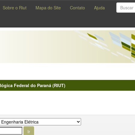
Sobre o Riut
Mapa do Site
Contato
Ajuda
lógica Federal do Paraná (RIUT)