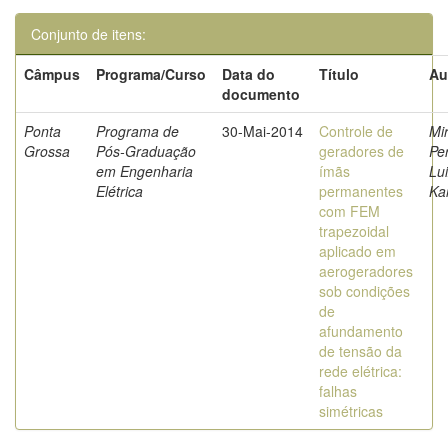
Conjunto de itens:
Câmpus
Programa/Curso
Data do
Título
Au
documento
Ponta
Programa de
30-Mai-2014
Controle de
Mi
Grossa
Pós-Graduação
geradores de
Pe
em Engenharia
ímãs
Lu
Elétrica
permanentes
Ka
com FEM
trapezoidal
aplicado em
aerogeradores
sob condições
de
afundamento
de tensão da
rede elétrica:
falhas
simétricas