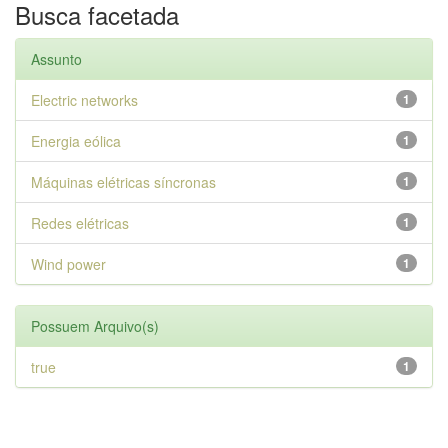
Busca facetada
Assunto
Electric networks
1
Energia eólica
1
Máquinas elétricas síncronas
1
Redes elétricas
1
Wind power
1
Possuem Arquivo(s)
true
1