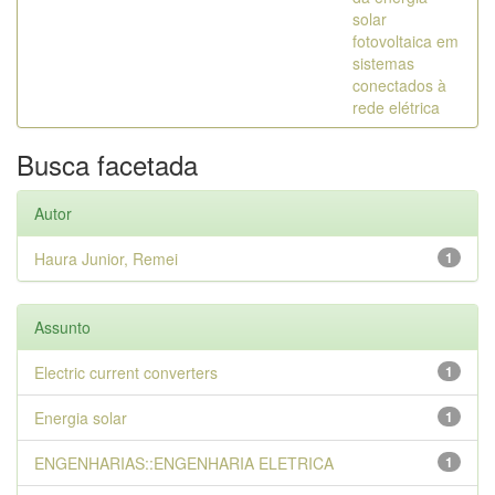
solar
fotovoltaica em
sistemas
conectados à
rede elétrica
Busca facetada
Autor
Haura Junior, Remei
1
Assunto
Electric current converters
1
Energia solar
1
ENGENHARIAS::ENGENHARIA ELETRICA
1