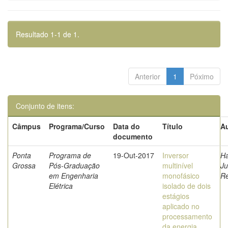
Resultado 1-1 de 1.
Anterior
1
Póximo
Conjunto de itens:
Câmpus
Programa/Curso
Data do
Título
Au
documento
Ponta
Programa de
19-Out-2017
Inversor
H
Grossa
Pós-Graduação
multinível
Ju
em Engenharia
monofásico
R
Elétrica
isolado de dois
estágios
aplicado no
processamento
da energia