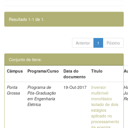
Resultado 1-1 de 1.
Anterior
1
Póximo
Conjunto de itens:
Câmpus
Programa/Curso
Data do
Título
Au
documento
Ponta
Programa de
19-Out-2017
Inversor
H
Grossa
Pós-Graduação
multinível
Ju
em Engenharia
monofásico
R
Elétrica
isolado de dois
estágios
aplicado no
processamento
da energia