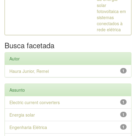
solar
fotovoltaica em
sistemas
conectados à
rede elétrica
Busca facetada
Autor
Haura Junior, Remei
1
Assunto
Electric current converters
1
Energia solar
1
Engenharia Elétrica
1