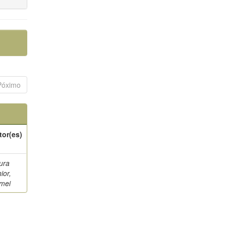
Póximo
tor(es)
ura
ior,
mei