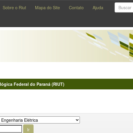
Sobre o Riut
Mapa do Site
Contato
Ajuda
lógica Federal do Paraná (RIUT)