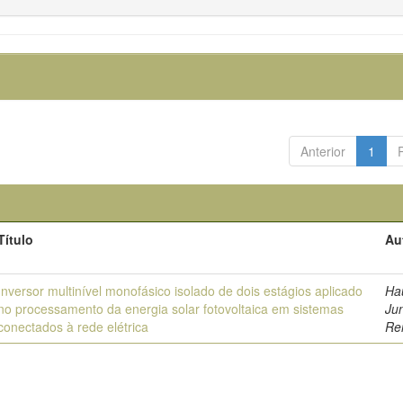
Anterior
1
Título
Au
Inversor multinível monofásico isolado de dois estágios aplicado
Ha
no processamento da energia solar fotovoltaica em sistemas
Jun
conectados à rede elétrica
Re