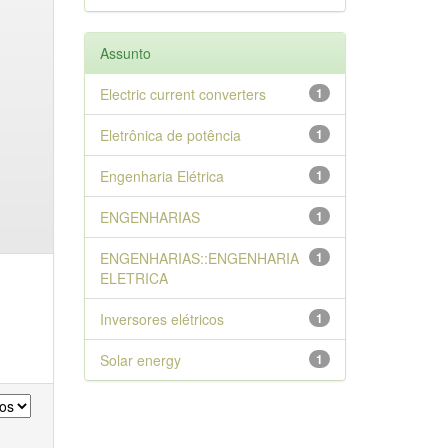
Assunto
Electric current converters
1
Eletrônica de potência
1
Engenharia Elétrica
1
ENGENHARIAS
1
ENGENHARIAS::ENGENHARIA
1
ELETRICA
Inversores elétricos
1
Solar energy
1