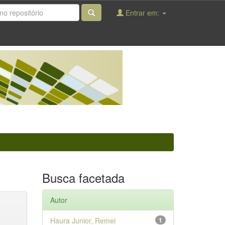
Entrar em:
Busca facetada
Autor
Haura Junior, Remei
1