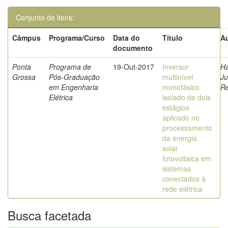
Conjunto de itens:
Câmpus
Programa/Curso
Data do
Título
Au
documento
Ponta
Programa de
19-Out-2017
Inversor
H
Grossa
Pós-Graduação
multinível
Ju
em Engenharia
monofásico
R
Elétrica
isolado de dois
estágios
aplicado no
processamento
da energia
solar
fotovoltaica em
sistemas
conectados à
rede elétrica
Busca facetada