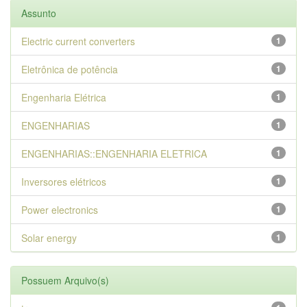
Assunto
Electric current converters
1
Eletrônica de potência
1
Engenharia Elétrica
1
ENGENHARIAS
1
ENGENHARIAS::ENGENHARIA ELETRICA
1
Inversores elétricos
1
Power electronics
1
Solar energy
1
Possuem Arquivo(s)