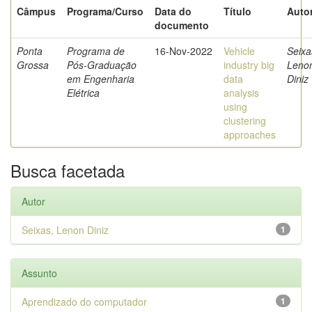
Câmpus
Programa/Curso
Data do
Título
Autor
documento
Ponta
Programa de
16-Nov-2022
Vehicle
Seixa
Grossa
Pós-Graduação
industry big
Leno
em Engenharia
data
Diniz
Elétrica
analysis
using
clustering
approaches
Busca facetada
Autor
Seixas, Lenon Diniz
1
Assunto
Aprendizado do computador
1