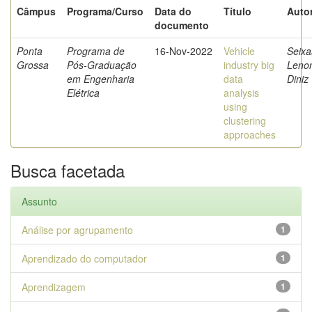
Câmpus
Programa/Curso
Data do
Título
Autor
documento
Ponta
Programa de
16-Nov-2022
Vehicle
Seixa
Grossa
Pós-Graduação
industry big
Leno
em Engenharia
data
Diniz
Elétrica
analysis
using
clustering
approaches
Busca facetada
Assunto
Análise por agrupamento
1
Aprendizado do computador
1
Aprendizagem
1