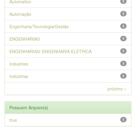
Automation
1
Automação
1
Engenharia/Tecnologia/Gestão
1
ENGENHARIAS
1
ENGENHARIAS::ENGENHARIA ELETRICA
1
Industries
1
Indústrias
1
próximo >
Possuem Arquivo(s)
true
1