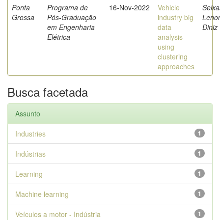
Ponta
Programa de
16-Nov-2022
Vehicle
Seixa
Grossa
Pós-Graduação
industry big
Leno
em Engenharia
data
Diniz
Elétrica
analysis
using
clustering
approaches
Busca facetada
Assunto
Industries
1
Indústrias
1
Learning
1
Machine learning
1
Veículos a motor - Indústria
1