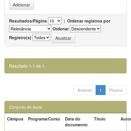
Resultados/Página
|
Ordenar registros por
Ordenar
Registro(s)
Resultado 1-1 de 1.
Anterior
1
Póximo
Conjunto de itens:
Câmpus
Programa/Curso
Data do
Título
Autor
documento