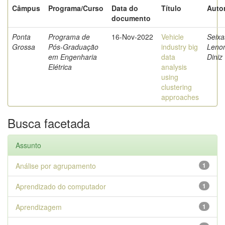
Câmpus
Programa/Curso
Data do
Título
Autor
documento
Ponta
Programa de
16-Nov-2022
Vehicle
Seixa
Grossa
Pós-Graduação
industry big
Leno
em Engenharia
data
Diniz
Elétrica
analysis
using
clustering
approaches
Busca facetada
Assunto
Análise por agrupamento
1
Aprendizado do computador
1
Aprendizagem
1