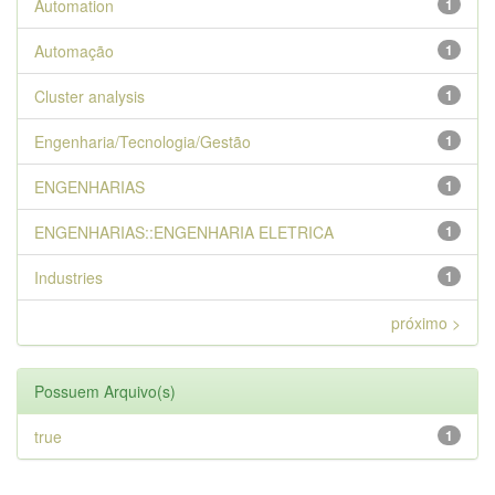
Automation
1
Automação
1
Cluster analysis
1
Engenharia/Tecnologia/Gestão
1
ENGENHARIAS
1
ENGENHARIAS::ENGENHARIA ELETRICA
1
Industries
1
próximo >
Possuem Arquivo(s)
true
1