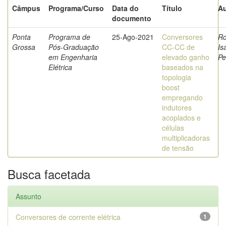
Câmpus
Programa/Curso
Data do
Título
Au
documento
Ponta
Programa de
25-Ago-2021
Conversores
Ro
Grossa
Pós-Graduação
CC-CC de
Is
em Engenharia
elevado ganho
Pe
Elétrica
baseados na
topologia
boost
empregando
indutores
acoplados e
células
multiplicadoras
de tensão
Busca facetada
Assunto
Conversores de corrente elétrica
1