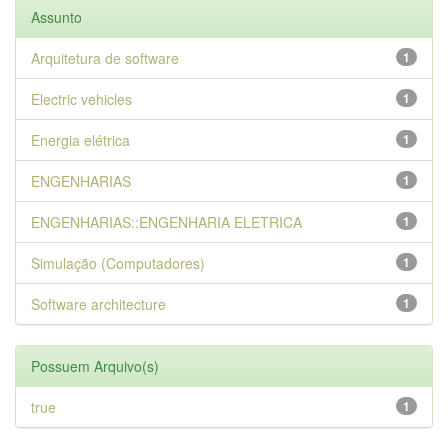
Assunto
Arquitetura de software
1
Electric vehicles
1
Energia elétrica
1
ENGENHARIAS
1
ENGENHARIAS::ENGENHARIA ELETRICA
1
Simulação (Computadores)
1
Software architecture
1
Possuem Arquivo(s)
true
1