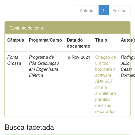
Anterior
1
Póximo
Conjunto de itens:
Câmpus
Programa/Curso
Data do
Título
Autor(
documento
Ponta
Programa de
9-Nov-2021
Criação de
Rodrig
Grossa
Pós-Graduação
um tool
Julio
em Engenharia
box para o
Cesar
Elétrica
software
Bortolin
ADVISOR
com a
arquitetura
paralela
de eixos
separados
Busca facetada