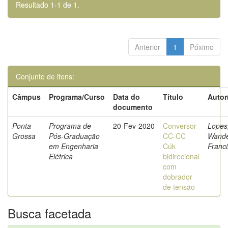
Resultado 1-1 de 1.
Anterior
1
Póximo
Conjunto de itens:
Câmpus
Programa/Curso
Data do
Título
Autor
documento
Ponta
Programa de
20-Fev-2020
Conversor
Lopes
Grossa
Pós-Graduação
CC-CC
Wande
em Engenharia
Cúk
Franc
Elétrica
bidirecional
com
dobrador
de tensão
Busca facetada