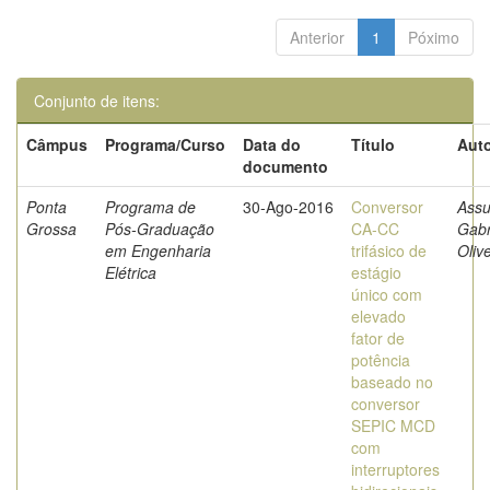
Anterior
1
Póximo
Conjunto de itens:
Câmpus
Programa/Curso
Data do
Título
Auto
documento
Ponta
Programa de
30-Ago-2016
Conversor
Assu
Grossa
Pós-Graduação
CA-CC
Gabr
em Engenharia
trifásico de
Olive
Elétrica
estágio
único com
elevado
fator de
potência
baseado no
conversor
SEPIC MCD
com
interruptores