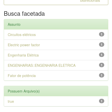
bidirecionais
Busca facetada
Assunto
Circuitos elétricos
1
Electric power factor
1
Engenharia Elétrica
1
ENGENHARIAS::ENGENHARIA ELETRICA
1
Fator de potência
1
Possuem Arquivo(s)
true
1