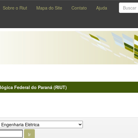
Sobre o Riut
Mapa do Site
Contato
Ajuda
lógica Federal do Paraná (RIUT)