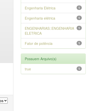
Engenharia Elétrica
1
Engenharia elétrica
1
ENGENHARIAS::ENGENHARIA
1
ELETRICA
Fator de potência
1
Possuem Arquivo(s)
true
1