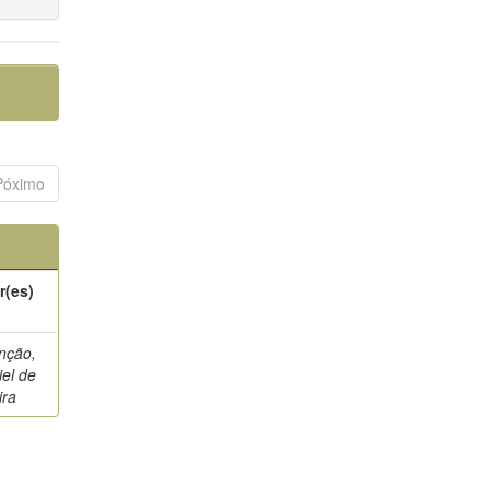
Póximo
r(es)
nção,
iel de
ira