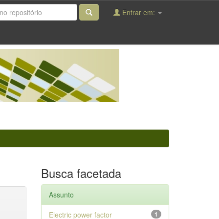
Entrar em:
Busca facetada
Assunto
Electric power factor
1