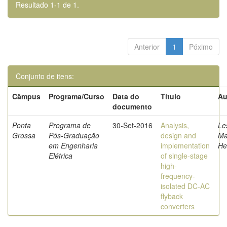
Resultado 1-1 de 1.
Anterior
1
Póximo
Conjunto de itens:
Câmpus
Programa/Curso
Data do
Título
Au
documento
Ponta
Programa de
30-Set-2016
Analysis,
Le
Grossa
Pós-Graduação
design and
Ma
em Engenharia
implementation
He
Elétrica
of single-stage
high-
frequency-
isolated DC-AC
flyback
converters