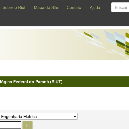
Sobre o Riut
Mapa do Site
Contato
Ajuda
lógica Federal do Paraná (RIUT)