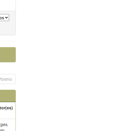
Póximo
tor(es)
rges,
bio