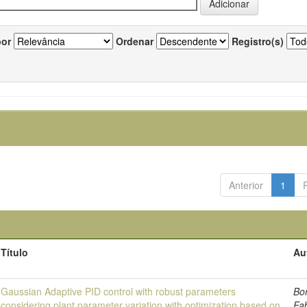
por
Ordenar
Registro(s)
Anterior
1
Título
Au
Gaussian Adaptive PID control with robust parameters
Bo
considering plant parameter variation with optimization based on
Fa