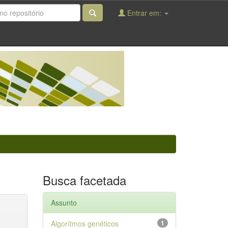
Entrar em:
Busca facetada
Assunto
Algorítmos genéticos
1