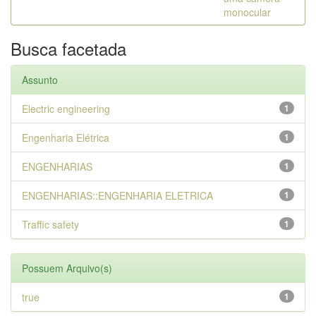
monocular
Busca facetada
Assunto
Electric engineering
1
Engenharia Elétrica
1
ENGENHARIAS
1
ENGENHARIAS::ENGENHARIA ELETRICA
1
Traffic safety
1
Possuem Arquivo(s)
true
1