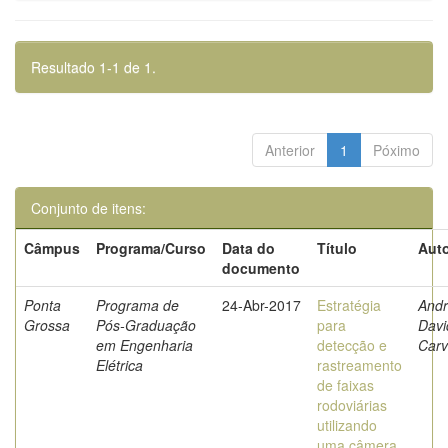
Resultado 1-1 de 1.
Anterior
1
Póximo
Conjunto de itens:
Câmpus
Programa/Curso
Data do
Título
Auto
documento
Ponta
Programa de
24-Abr-2017
Estratégia
Andr
Grossa
Pós-Graduação
para
Davi
em Engenharia
detecção e
Carv
Elétrica
rastreamento
de faixas
rodoviárias
utilizando
uma câmera