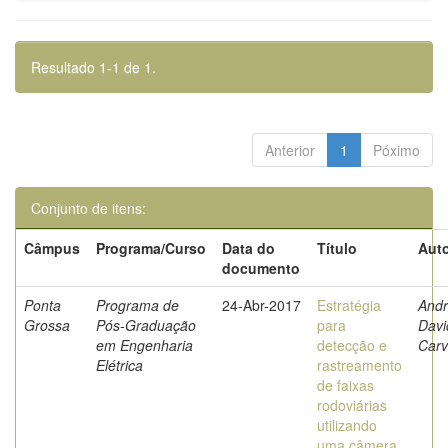
Resultado 1-1 de 1.
Anterior
1
Póximo
Conjunto de itens:
Câmpus
Programa/Curso
Data do
Título
Auto
documento
Ponta
Programa de
24-Abr-2017
Estratégia
Andr
Grossa
Pós-Graduação
para
Davi
em Engenharia
detecção e
Carv
Elétrica
rastreamento
de faixas
rodoviárias
utilizando
uma câmera