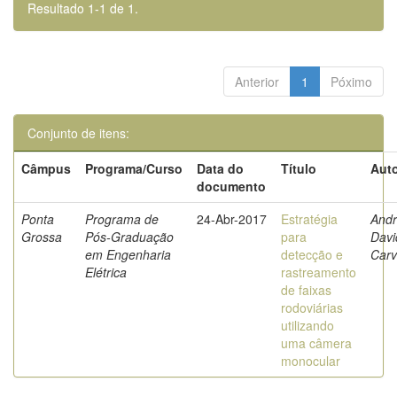
Resultado 1-1 de 1.
Anterior
1
Póximo
Conjunto de itens:
Câmpus
Programa/Curso
Data do
Título
Auto
documento
Ponta
Programa de
24-Abr-2017
Estratégia
Andr
Grossa
Pós-Graduação
para
Davi
em Engenharia
detecção e
Carv
Elétrica
rastreamento
de faixas
rodoviárias
utilizando
uma câmera
monocular