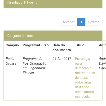
Resultado 1-1 de 1.
Anterior
1
Póximo
Conjunto de itens:
Câmpus
Programa/Curso
Data do
Título
Auto
documento
Ponta
Programa de
24-Abr-2017
Estratégia
Andr
Grossa
Pós-Graduação
para
Davi
em Engenharia
detecção e
Carv
Elétrica
rastreamento
de faixas
rodoviárias
utilizando
uma câmera
monocular