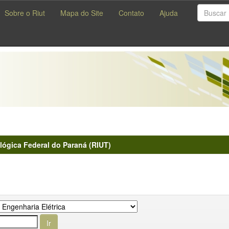
Sobre o Riut
Mapa do Site
Contato
Ajuda
lógica Federal do Paraná (RIUT)