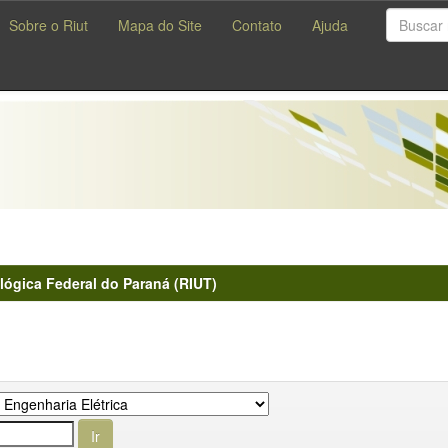
Sobre o Riut
Mapa do Site
Contato
Ajuda
lógica Federal do Paraná (RIUT)