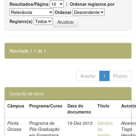
Resultados/Página
|
Ordenar registros por
Ordenar
Registro(s)
Resultado 1-1 de 1.
Anterior
1
Póximo
Conjunto de itens:
Câmpus
Programa/Curso
Data do
Título
Autor(
documento
Ponta
Programa de
19-Dez-2013
Cenário
Alvaren
Grossa
Pós-Graduação
da
Tiago
em Engenharia
gestão
Henriq