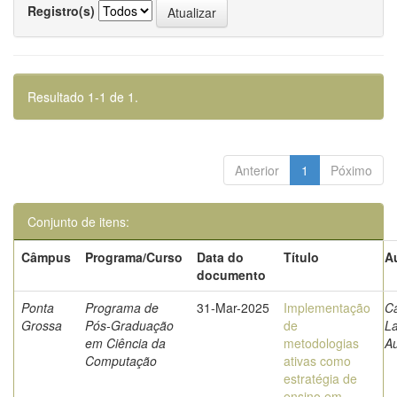
Registro(s)
Resultado 1-1 de 1.
Anterior
1
Póximo
Conjunto de itens:
Câmpus
Programa/Curso
Data do
Título
A
documento
Ponta
Programa de
31-Mar-2025
Implementação
Ca
Grossa
Pós-Graduação
de
La
em Ciência da
metodologias
A
Computação
ativas como
estratégia de
ensino em