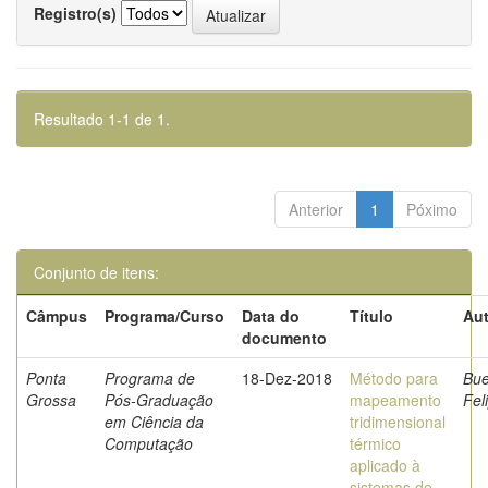
Registro(s)
Resultado 1-1 de 1.
Anterior
1
Póximo
Conjunto de itens:
Câmpus
Programa/Curso
Data do
Título
Aut
documento
Ponta
Programa de
18-Dez-2018
Método para
Bue
Grossa
Pós-Graduação
mapeamento
Fel
em Ciência da
tridimensional
Computação
térmico
aplicado à
sistemas de