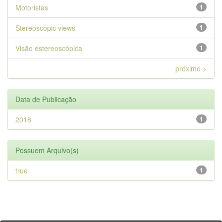
Motoristas
1
Stereoscopic views
1
Visão estereoscópica
1
próximo >
Data de Publicação
2018
1
Possuem Arquivo(s)
true
1