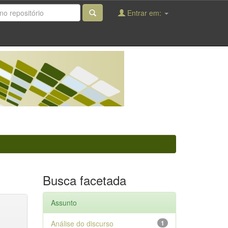
Entrar em:
Busca facetada
Assunto
Análise do discurso
1