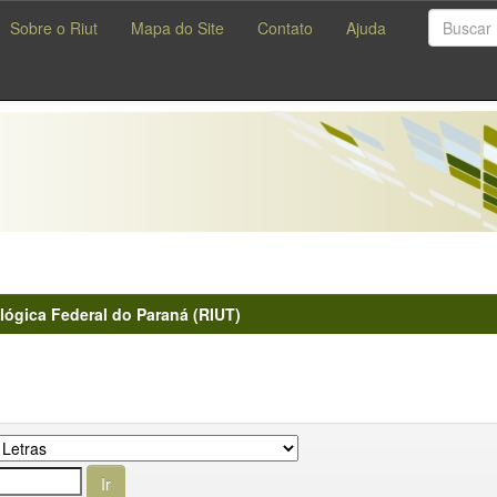
Sobre o Riut
Mapa do Site
Contato
Ajuda
lógica Federal do Paraná (RIUT)