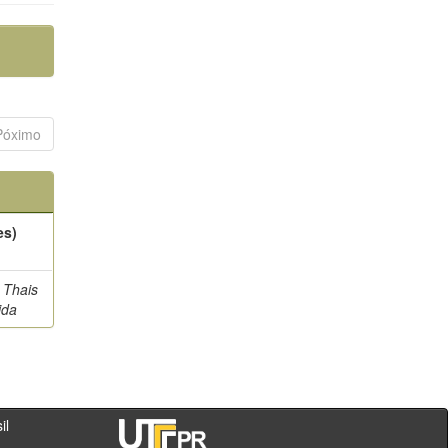
Póximo
es)
 Thais
ida
- PR - Brasil