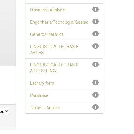
Discourse analysis
1
Engenharia/Tecnologia/Gestão
1
Gêneros literários
1
LINGUISTICA, LETRAS E
1
ARTES
LINGUISTICA, LETRAS E
1
ARTES::LING...
Literary form
1
Paráfrase
1
Textos - Análise
1