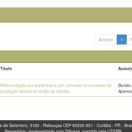
Anterior
1
Título
Autor(
Reformulação por paráfrase e por correção no processo de
Burato,
produção textual de artigo de opinião
Aparec
tembro, 3165 - Rebouças CEP 80230-901 - Curitiba 
Repositório, implementado com DSpace, mantido pela UTFPR