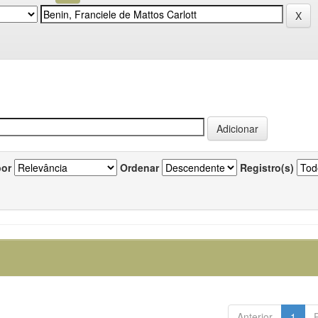
por
Ordenar
Registro(s)
Anterior
1