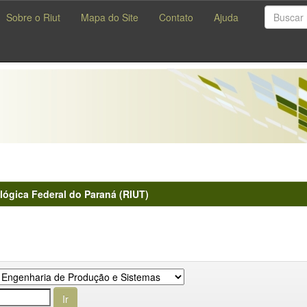
Sobre o Riut
Mapa do Site
Contato
Ajuda
lógica Federal do Paraná (RIUT)