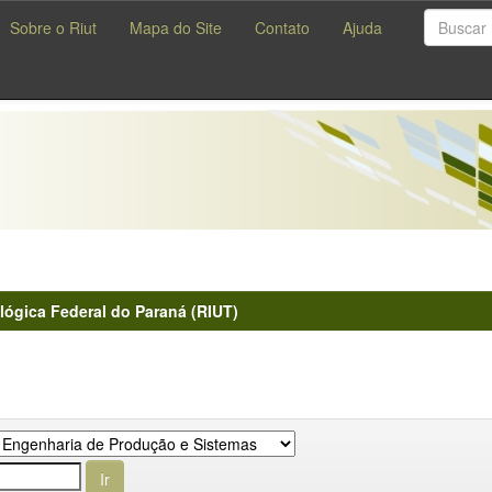
Sobre o Riut
Mapa do Site
Contato
Ajuda
lógica Federal do Paraná (RIUT)