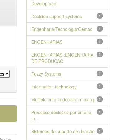
Development
Decision support systems
1
Engenharia/Tecnologia/Gestão
1
ENGENHARIAS
1
ENGENHARIAS::ENGENHARIA
1
DE PRODUCAO
Fuzzy Systems
1
Information technology
1
Multiple criteria decision making
1
Processo decisório por critério
1
m...
Sistemas de suporte de decisão
1
Póximo