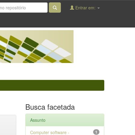
Entrar em:
Busca facetada
Assunto
Computer software -
1