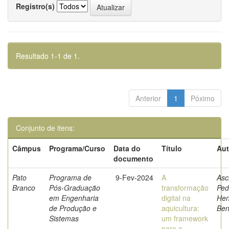
Registro(s)
Resultado 1-1 de 1.
Anterior
1
Póximo
Conjunto de itens:
Câmpus
Programa/Curso
Data do
Título
Aut
documento
Pato
Programa de
9-Fev-2024
A
Asc
Branco
Pós-Graduação
transformação
Ped
em Engenharia
digital na
Hen
de Produção e
aquicultura:
Ben
Sistemas
um framework
para a