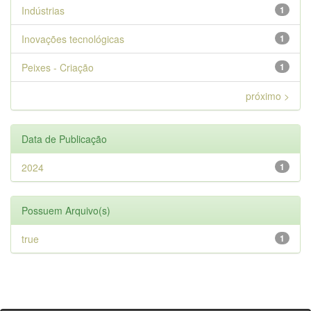
Indústrias
1
Inovações tecnológicas
1
Peixes - Criação
1
próximo >
Data de Publicação
2024
1
Possuem Arquivo(s)
true
1